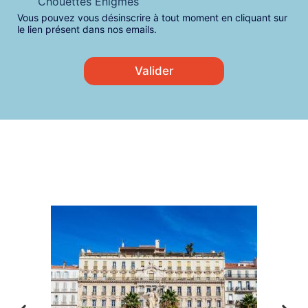
Chouettes Énigmes
l
o
n
*
m
Vous pouvez vous désinscrire à tout moment en cliquant sur
s
le lien présent dans nos emails.
*
e
n
t
Valider
e
m
e
n
t
*