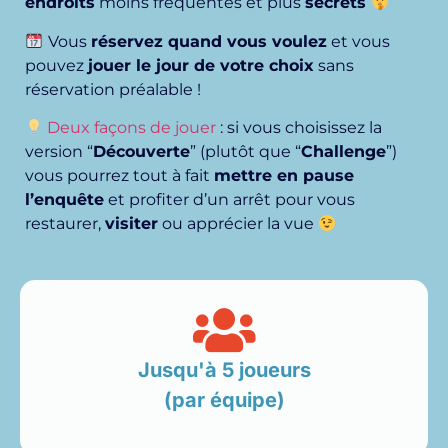
endroits
moins fréquentés et plus
secrets
Vous
réservez quand vous voulez
et vous
pouvez
jouer le jour de votre choix
sans
réservation préalable !
Deux façons de jouer
: si vous choisissez la
version “
Découverte
” (plutôt que “
Challenge
”)
vous pourrez tout à fait
mettre en pause
l’enquête
et profiter d’un arrêt pour vous
restaurer,
visiter
ou apprécier la vue
Jusqu'à 5 joueurs
(par équipe)