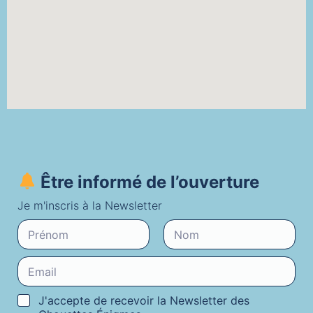
Être informé de l’ouverture
Je m'inscris à la Newsletter
P
r
é
Prénom
Nom
E
n
m
o
a
m
C
J'accepte de recevoir la Newsletter des
i
N
o